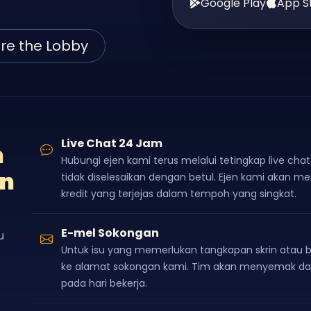
Google Play
App S
ore the Lobby
Live Chat 24 Jam
n
Hubungi ejen kami terus melalui tetingkap live cha
an
tidak diselesaikan dengan betul. Ejen kami akan
kredit yang terjejas dalam tempoh yang singkat.
E-mel Sokongan
u
Untuk isu yang memerlukan tangkapan skrin atau bu
ke alamat sokongan kami. Tim akan menyemak d
pada hari bekerja.