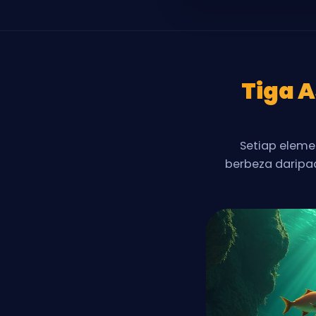
Tiga 
Setiap eleme
berbeza daripa