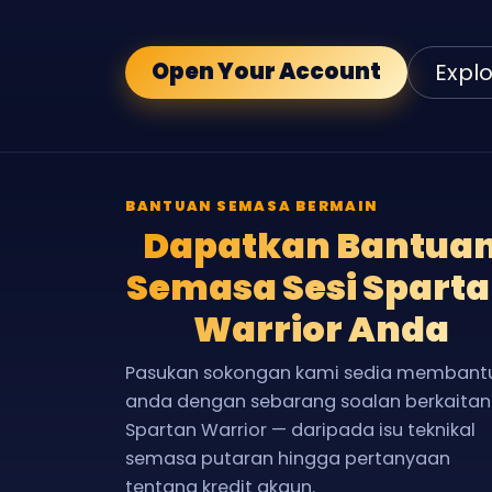
Open Your Account
Expl
BANTUAN SEMASA BERMAIN
Dapatkan Bantua
Semasa Sesi Spart
Warrior Anda
Pasukan sokongan kami sedia membant
anda dengan sebarang soalan berkaitan
Spartan Warrior — daripada isu teknikal
semasa putaran hingga pertanyaan
tentang kredit akaun.