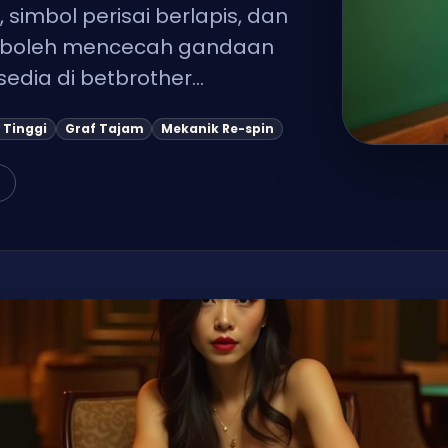
simbol perisai berlapis, dan
 boleh mencecah gandaan
sedia di betbrother…
Tinggi
Graf Tajam
Mekanik Re-spin